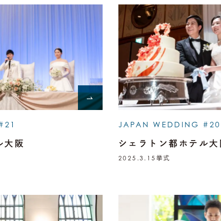
#21
JAPAN WEDDING #20
ル大阪
シェラトン都ホテル大
2025.3.15
挙式