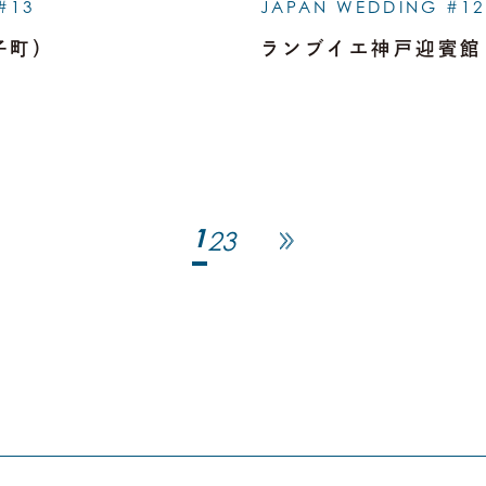
#13
JAPAN WEDDING #12
子町）
ランブイエ神戸迎賓館（2
1
2
3