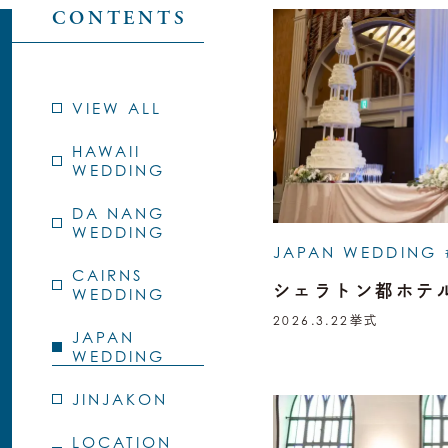
CONTENTS
VIEW ALL
HAWAII
WEDDING
DA NANG
WEDDING
JAPAN WEDDING 
CAIRNS
シェラトン都ホテ
WEDDING
2026.3.22
挙式
JAPAN
WEDDING
JINJAKON
LOCATION