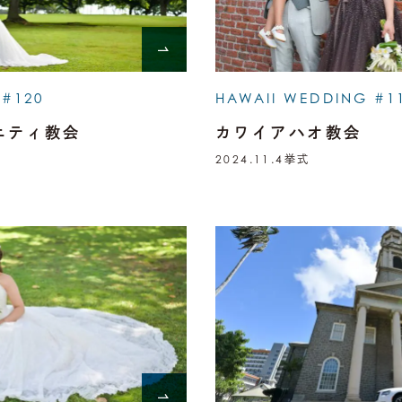
 #120
HAWAII WEDDING #1
ニティ教会
カワイアハオ教会
2024.11.4
挙式