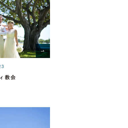
23
ィ教会