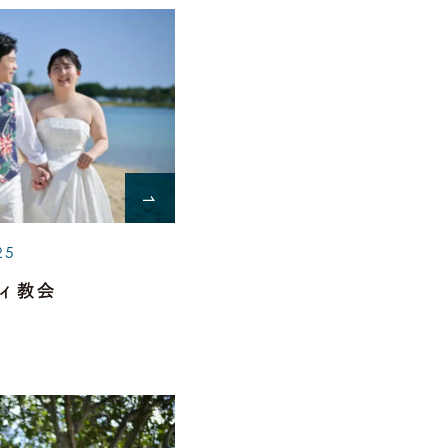
25
ィ教会