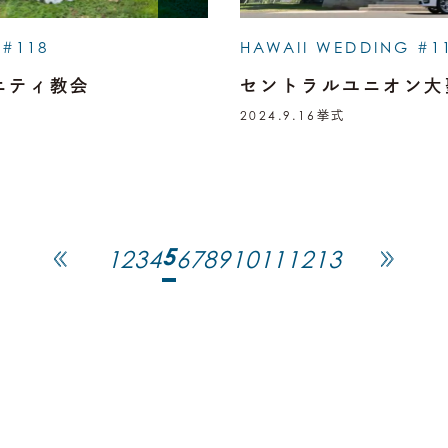
 #118
HAWAII WEDDING #1
ニティ教会
セントラルユニオン大
2024.9.16
挙式
5
1
2
3
4
6
7
8
9
10
11
12
13