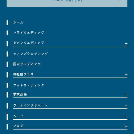
ホーム
ハワイウェディング
ダナンウェディング
ケアンズウェディング
ダナンウェディングについて
フォトウェディング
国内ウェディング
トラベルインフォメーション
神社婚プラス
フォトウェディング
神社婚＋とは
挙式会場
料金プラン
ウェディングリポート
挙式会場一覧
ハワイウェディング
ムービー
ウェディングリポート一覧
ダナンウェディング
ハワイウェディング
ブログ
ハワイ挙式会場一覧
ムービー一覧