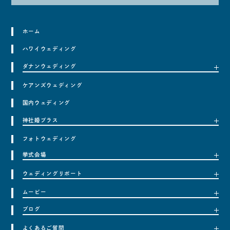
ホーム
ハワイウェディング
ダナンウェディング
ケアンズウェディング
ダナンウェディングについて
フォトウェディング
国内ウェディング
トラベルインフォメーション
神社婚プラス
フォトウェディング
神社婚＋とは
挙式会場
料金プラン
ウェディングリポート
挙式会場一覧
ハワイウェディング
ムービー
ウェディングリポート一覧
ダナンウェディング
ハワイウェディング
ブログ
ハワイ挙式会場一覧
ムービー一覧
ダナンウェディング
セントラルユニオン大聖堂
ケアンズウェディング
ハワイウェディング
ハワイウェディング
よくあるご質問
ダナン挙式会場一覧