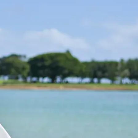
タ
ー
ト