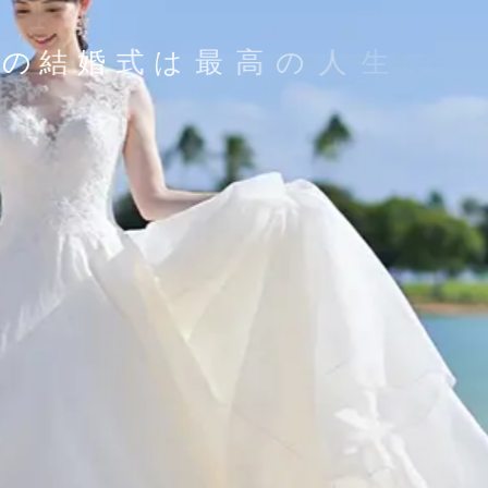
高
の
結
婚
式
は
最
高
の
人
生
の
ス