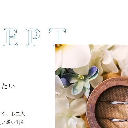
EPT
したい
なく、お二人
良い想い出を